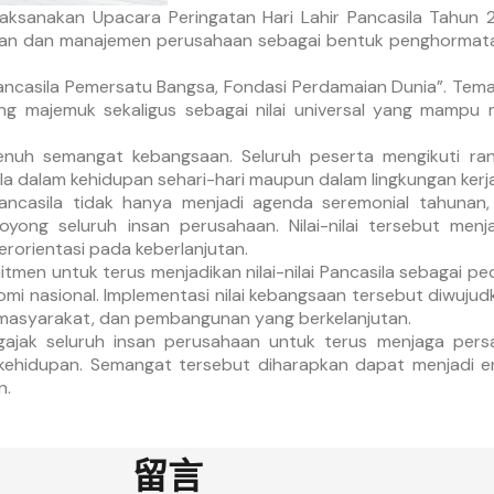
ksanakan Upacara Peringatan Hari Lahir Pancasila Tahun 
yawan dan manajemen perusahaan sebagai bentuk penghormatan
“Pancasila Pemersatu Bangsa, Fondasi Perdamaian Dunia”. T
ang majemuk sekaligus sebagai nilai universal yang mamp
uh semangat kebangsaan. Seluruh peserta mengikuti rangk
la dalam kehidupan sehari-hari maupun dalam lingkungan kerja
ancasila tidak hanya menjadi agenda seremonial tahunan,
oyong seluruh insan perusahaan. Nilai-nilai tersebut me
erorientasi pada keberlanjutan.
tmen untuk terus menjadikan nilai-nilai Pancasila sebagai 
mi nasional. Implementasi nilai kebangsaan tersebut diwuju
masyarakat, dan pembangunan yang berkelanjutan.
ngajak seluruh insan perusahaan untuk terus menjaga per
ek kehidupan. Semangat tersebut diharapkan dapat menjadi 
n.
留言