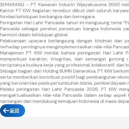
SEMARANG – PT Kawasan Industri Wijayakusuma (KIW) mela
Kantor PT KIW. Kegiatan tersebut diikuti oleh seluruh kar
fondasi kehidupan berbangsa dan bernegara.
Peringatan Hari Lahir Pancasila tahun ini mengusung tema 
Pancasila sebagai perekat persatuan bangsa Indonesia y
harmoni dalam kehidupan global.
Pelaksanaan upacara berlangsung dengan khidmat dan pen
terhadap pentingnya mengimplementasikan nilai-nilai Pancasi
Manajemen PT KIW menilai bahwa peringatan Hari Lahir P
memperkuat karakter, integritas, dan semangat gotong r
terciptanya budaya kerja yang profesional, kolaboratif, dan b
Sebagai bagian dari Holding BUMN Danareksa, PT KIW berkomi
serta memberikan kontribusi positif bagi pembangunan ekono
yang berorientasi pada pertumbuhan bisnis, pemberdayaan 
Melalui peringatan Hari Lahir Pancasila 2026, PT KIW me
mengaktualisasikan nilai-nilai Pancasila dalam setiap asp
tantangan dan mendukung kemajuan Indonesia di masa depa
返回