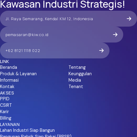
Kawasan Industri Strategis!
Tender Ulang Pekerjaan Pematangan
Lahan 2.65 Ha
Jl. Raya Semarang, Kendal KM 12, Indonesia
PT Kawasan Industri Wijayakusuma akan mengadakan pelelangan
pekerjaan pematangan lahan seluas 2.65 Ha di kawasan industri
pemasaran@kiw.co.id
wijayakusuma semarang tahun 2023, dengan nilai +- 13 Miliar.
Sub Klasifikasi : Pekerjaan Penyiapan dan Pematangan tanah / lokasi
(SP003) yang masih berlaku
+62 8121 1118 022
SELENGKAPNYA
LINK
TELAH BERAKHIR
Beranda
Tentang
Produk & Layanan
Keunggulan
Informasi
Media
Kontak
Tenant
AKSES
PPID
CSIRT
Karir
Billing
LAYANAN
Lahan Industri Siap Bangun
Bangunan Pabrik Siap Pakai (BPSP)