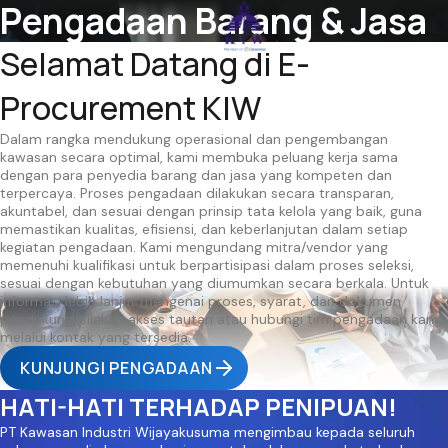
Pengadaan Barang & Jasa
Selamat Datang di E-
Procurement KIW
Dalam rangka mendukung operasional dan pengembangan
kawasan secara optimal, kami membuka peluang kerja sama
dengan para penyedia barang dan jasa yang kompeten dan
terpercaya. Proses pengadaan dilakukan secara transparan,
akuntabel, dan sesuai dengan prinsip tata kelola yang baik, guna
memastikan kualitas, efisiensi, dan keberlanjutan dalam setiap
kegiatan pengadaan. Kami mengundang mitra/vendor yang
memenuhi kualifikasi untuk berpartisipasi dalam proses seleksi,
sesuai dengan kebutuhan yang diumumkan secara berkala. Untuk
informasi lebih lanjut mengenai proses, syarat, dan dokumen
pendukung, silakan akses tautan atau hubungi tim pengadaan kami
melalui kontak yang tersedia.
KUNJUNGI PENGADAAN
HATI-HATI TERHADAP PENIPUAN!
PT Kawasan Industri Wijayakusuma mengimbau kepada seluruh