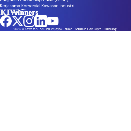
Kerjasama Komersial Kawasan Industri
2026 © Kawasan Industri Wijayakusuma | Seluruh Hak Cipta Dilindungi