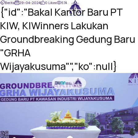
Berita
29-04-2024
0 Likes
574
{"id":"Bakal Kantor Baru PT
KIW, KIWinners Lakukan
Groundbreaking Gedung Baru
"GRHA
Wijayakusuma"","ko":null}