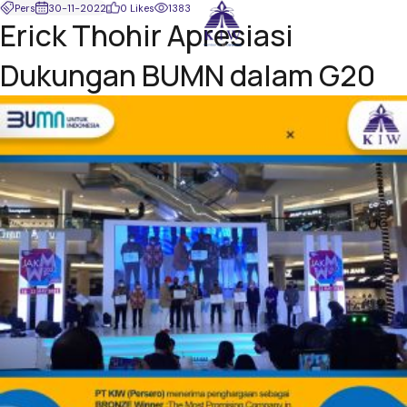
Pers
30-11-2022
0 Likes
1383
Erick Thohir Apresiasi
Dukungan BUMN dalam G20