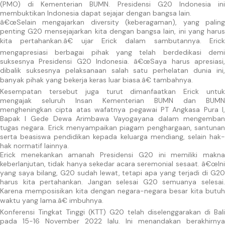
(PMO) di Kementerian BUMN. Presidensi G20 Indonesia ini
membuktikan Indonesia dapat sejajar dengan bangsa lain.
â€œSelain mengajarkan diversity (keberagaman), yang paling
penting G20 mensejajarkan kita dengan bangsa lain, ini yang harus
kita pertahankan.â€ ujar Erick dalam sambutannya. Erick
mengapresiasi berbagai pihak yang telah berdedikasi demi
suksesnya Presidensi G20 Indonesia. â€œSaya harus apresiasi,
dibalik suksesnya pelaksanaan salah satu perhelatan dunia ini,
banyak pihak yang bekerja keras luar biasa.â€ tambahnya.
Kesempatan tersebut juga turut dimanfaatkan Erick untuk
mengajak seluruh Insan Kementerian BUMN dan BUMN
mengheningkan cipta atas wafatnya pegawai PT Angkasa Pura I,
Bapak I Gede Dewa Arimbawa Vayogayana dalam mengemban
tugas negara. Erick menyampaikan piagam penghargaan, santunan
serta beasiswa pendidikan kepada keluarga mendiang, selain hak-
hak normatif lainnya.
Erick menekankan amanah Presidensi G20 ini memiliki makna
keberlanjutan, tidak hanya sekedar acara seremonial sesaat. â€œIni
yang saya bilang, G20 sudah lewat, tetapi apa yang terjadi di G20
harus kita pertahankan. Jangan selesai G20 semuanya selesai.
Karena memposisikan kita dengan negara-negara besar kita butuh
waktu yang lama.â€ imbuhnya.
Konferensi Tingkat Tinggi (KTT) G20 telah diselenggarakan di Bali
pada 15-16 November 2022 lalu. Ini menandakan berakhirnya