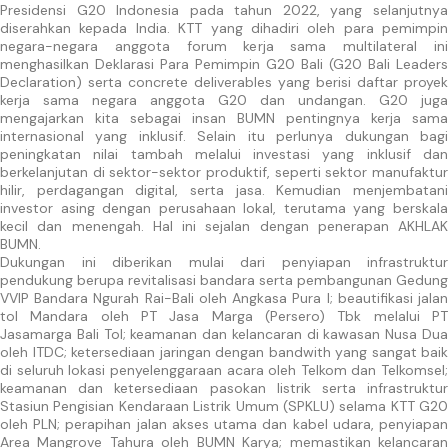
Presidensi G20 Indonesia pada tahun 2022, yang selanjutnya
diserahkan kepada India. KTT yang dihadiri oleh para pemimpin
negara-negara anggota forum kerja sama multilateral ini
menghasilkan Deklarasi Para Pemimpin G20 Bali (G20 Bali Leaders
Declaration) serta concrete deliverables yang berisi daftar proyek
kerja sama negara anggota G20 dan undangan. G20 juga
mengajarkan kita sebagai insan BUMN pentingnya kerja sama
internasional yang inklusif. Selain itu perlunya dukungan bagi
peningkatan nilai tambah melalui investasi yang inklusif dan
berkelanjutan di sektor-sektor produktif, seperti sektor manufaktur
hilir, perdagangan digital, serta jasa. Kemudian menjembatani
investor asing dengan perusahaan lokal, terutama yang berskala
kecil dan menengah. Hal ini sejalan dengan penerapan AKHLAK
BUMN.
Dukungan ini diberikan mulai dari penyiapan infrastruktur
pendukung berupa revitalisasi bandara serta pembangunan Gedung
VVIP Bandara Ngurah Rai-Bali oleh Angkasa Pura I; beautifikasi jalan
tol Mandara oleh PT Jasa Marga (Persero) Tbk melalui PT
Jasamarga Bali Tol; keamanan dan kelancaran di kawasan Nusa Dua
oleh ITDC; ketersediaan jaringan dengan bandwith yang sangat baik
di seluruh lokasi penyelenggaraan acara oleh Telkom dan Telkomsel;
keamanan dan ketersediaan pasokan listrik serta infrastruktur
Stasiun Pengisian Kendaraan Listrik Umum (SPKLU) selama KTT G20
oleh PLN; perapihan jalan akses utama dan kabel udara, penyiapan
Area Mangrove Tahura oleh BUMN Karya; memastikan kelancaran