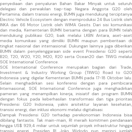
penyediaan dan penyaluran Bahan Bakar Minyak untuk seluruh
delegasi dan perwakilan tiap-tiap Negara Anggota G20 oleh
Pertamina; dalam transisi energi, BUMN juga mendukung terciptanya
Electric Vehicle Ecosystem dengan memproduksi 24 Bus Listrik oleh
INKA dan 66 Motor Listrik oleh WIMA Gesits. Dari sisi komunikasi
dan media, Kementerian BUMN bersama dengan para BUMN telah
mendukung publikasi G20, baik melalui LKBN Antara, aset-aset
media komunikasi yang dimiliki BUMN maupun pemberitaan di
tingkat nasional dan internasional. Dukungan lainnya juga diberikan
BUMN dalam penyelenggaraan side event Presidensi G20 seperti
B20, T20, W20, Y20, M20, R20 serta Ocean20 dan TIIWG melalui
SOE International Conference.
SOE International Conference merupakan bagian dari Trade,
Investment & Industry Working Group (TIIWG) Road to G20
Indonesia yang digelar Kementerian BUMN pada 17-18 Oktober lalu.
Selain menghadirkan sesi konferensi dengan para pembicara
Internasional, SOE International Conference juga menghadirkan
pameran yang menampilkan kinerja, inisiatif dan program BUMN
dengan fokus pada keberhasilan transformasi dan tiga prioritas
Presidensi G20 Indonesia, yakni arsitektur layanan kesehatan,
transisi energi, dan inklusi ekonomi melalui digitalisasi.
Dampak Presidensi G20 terhadap perekonomian Indonesia bisa
dibilang fantastis. Tak main-main, RI meraih komitmen pendanaan
hingga US$ 929,4 miliar untuk sejumlah proyek infrastruktur hingga
transisi energi. Presiden RI Joko Widodo pun merinci jumlah