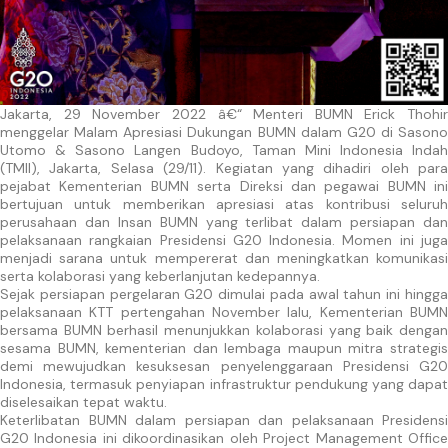
Jakarta, 29 November 2022 â€“ Menteri BUMN Erick Thohir
menggelar Malam Apresiasi Dukungan BUMN dalam G20 di Sasono
Utomo & Sasono Langen Budoyo, Taman Mini Indonesia Indah
(TMII), Jakarta, Selasa (29/11). Kegiatan yang dihadiri oleh para
pejabat Kementerian BUMN serta Direksi dan pegawai BUMN ini
bertujuan untuk memberikan apresiasi atas kontribusi seluruh
perusahaan dan Insan BUMN yang terlibat dalam persiapan dan
pelaksanaan rangkaian Presidensi G20 Indonesia. Momen ini juga
menjadi sarana untuk mempererat dan meningkatkan komunikasi
serta kolaborasi yang keberlanjutan kedepannya.
Sejak persiapan pergelaran G20 dimulai pada awal tahun ini hingga
pelaksanaan KTT pertengahan November lalu, Kementerian BUMN
bersama BUMN berhasil menunjukkan kolaborasi yang baik dengan
sesama BUMN, kementerian dan lembaga maupun mitra strategis
demi mewujudkan kesuksesan penyelenggaraan Presidensi G20
Indonesia, termasuk penyiapan infrastruktur pendukung yang dapat
diselesaikan tepat waktu.
Keterlibatan BUMN dalam persiapan dan pelaksanaan Presidensi
G20 Indonesia ini dikoordinasikan oleh Project Management Office