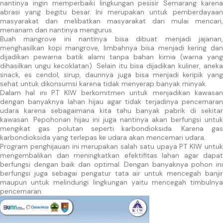
nantinya ingin memperbaiki lingkungan pesisir Semarang karena
abrasi yang begitu besar. Ini merupakan untuk pemberdayaan
masyarakat dan melibatkan masyarakat dari mulai mencari,
menanam dan nantinya mengurus.
Buah mangrove ini nantinya bisa dibuat menjadi jajanan,
menghasilkan kopi mangrove, limbahnya bisa menjadi kering dan
dijadikan pewarna batik alami tanpa bahan kimia (warna yang
dihasilkan ungu kecoklatan). Selain itu bisa dijadikan kuliner, aneka
snack, es cendol, sirup, daunnya juga bisa menjadi keripik yang
sehat untuk dikonsumsi karena tidak menyerap banyak minyak.
Dalam hal ini PT KIW berkomitmen untuk menjadikan kawasan
dengan banyaknya lahan hijau agar tidak terjadinya pencemaran
udara karena sebagaimana kita tahu banyak pabrik di sekitar
kawasan. Pepohonan hijau ini juga nantinya akan berfungsi untuk
mengikat gas polutan seperti karbondioksida. Karena gas
karbondioksida yang terlepas ke udara akan mencemari udara.
Program penghijauan ini merupakan salah satu upaya PT KIW untuk
mengembalikan dan meningkatkan efektifitas lahan agar dapat
berfungsi dengan baik dan optimal. Dengan banyaknya pohon ini
berfungsi juga sebagai pengatur tata air untuk mencegah banjir
maupun untuk melindungi lingkungan yaitu mencegah timbulnya
pencemaran.