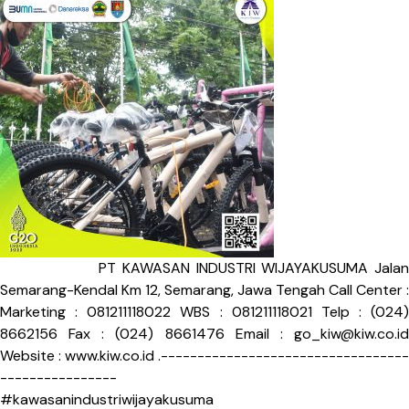
PT KAWASAN INDUSTRI WIJAYAKUSUMA Jalan
Semarang-Kendal Km 12, Semarang, Jawa Tengah Call Center :
Marketing : 081211118022 WBS : 081211118021 Telp : (024)
8662156 Fax : (024) 8661476 Email :
go_kiw@kiw.co.id
Website : www.kiw.co.id .----------------------------------
----------------
#kawasanindustriwijayakusuma