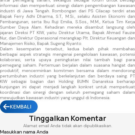
informasi dan memperkuat sinergi dalam pengembangan kawasan
industri di Jawa Tengah. Rombongan dari PS Cilacap terdiri atas
Bapak Ferry Adhi Dharma, S.T.,
M.Si
., selaku Asisten Ekonomi da
Pembangunan, serta Ibu Ruji Emilia, S.Sos., M.M., Ketua Tim Kerja
Sumber Daya Alam. Kehadiran mereka disambut langsung oleh
jajaran Direksi PT KIW, yaitu Direktur Utama, Bapak Ahmad Fauzie
Nur, dan Direktur Operasional merangkap Plt. Direktur Keuangan dan
Manajemen Risiko, Bapak Sugeng Riyanto.
Dalam kesempatan tersebut, kedua belah pihak membahas
berbagai aspek strategis mengenai pengelolaan kawasan, potensi
kolaborasi, serta upaya peningkatan nilai tambah bagi para
pemegang saham. Pertemuan berjalan dalam suasana hangat dan
produktif, mencerminkan komitmen bersama dalam mendorong
pertumbuhan industri yang berkelanjutan dan berdaya saing. PT
KIW sebagai bagian dari Holding BUMN Danareksa berharap
kunjungan ini dapat menjadi langkah konkret untuk memperkuat
koordinasi dan sinergi dengan seluruh pemegang saham dalam
mewujudkan kawasan industri yang unggul di Indonesia.
KEMBALI
Tinggalkan Komentar
Alamat email Anda tidak akan dipublikasikan.