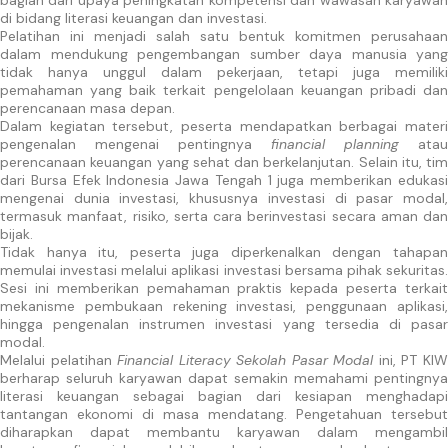
bagian dari upaya peningkatan kompetensi dan wawasan karyawan
di bidang literasi keuangan dan investasi.
Pelatihan ini menjadi salah satu bentuk komitmen perusahaan
dalam mendukung pengembangan sumber daya manusia yang
tidak hanya unggul dalam pekerjaan, tetapi juga memiliki
pemahaman yang baik terkait pengelolaan keuangan pribadi dan
perencanaan masa depan.
Dalam kegiatan tersebut, peserta mendapatkan berbagai materi
pengenalan mengenai pentingnya
financial planning
atau
perencanaan keuangan yang sehat dan berkelanjutan. Selain itu, tim
dari Bursa Efek Indonesia Jawa Tengah 1 juga memberikan edukasi
mengenai dunia investasi, khususnya investasi di pasar modal,
termasuk manfaat, risiko, serta cara berinvestasi secara aman dan
bijak.
Tidak hanya itu, peserta juga diperkenalkan dengan tahapan
memulai investasi melalui aplikasi investasi bersama pihak sekuritas.
Sesi ini memberikan pemahaman praktis kepada peserta terkait
mekanisme pembukaan rekening investasi, penggunaan aplikasi,
hingga pengenalan instrumen investasi yang tersedia di pasar
modal.
Melalui pelatihan
Financial Literacy Sekolah Pasar Modal
ini, PT KI
berharap seluruh karyawan dapat semakin memahami pentingnya
literasi keuangan sebagai bagian dari kesiapan menghadapi
tantangan ekonomi di masa mendatang. Pengetahuan tersebut
diharapkan dapat membantu karyawan dalam mengambil