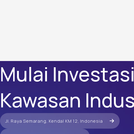
Mulai Investas
Kawasan Indust
Jl. Raya Semarang, Kendal KM 12, Indonesia