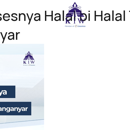
snya Halal bi Halal
BERANDA
yar