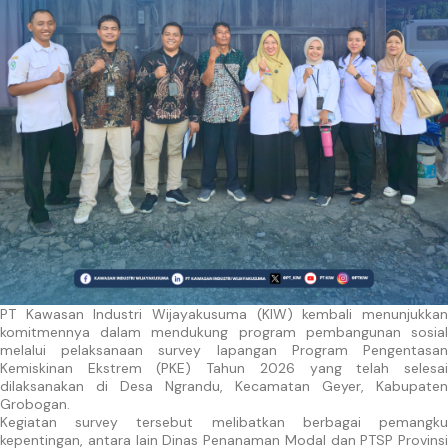
PT Kawasan Industri Wijayakusuma (KIW) kembali menunjukkan
komitmennya dalam mendukung program pembangunan sosial
melalui pelaksanaan survey lapangan Program Pengentasan
Kemiskinan Ekstrem (PKE) Tahun 2026 yang telah selesai
dilaksanakan di Desa Ngrandu, Kecamatan Geyer, Kabupaten
Grobogan.
Kegiatan survey tersebut melibatkan berbagai pemangku
kepentingan, antara lain Dinas Penanaman Modal dan PTSP Provinsi