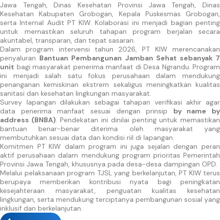
Jawa Tengah, Dinas Kesehatan Provinsi Jawa Tengah, Dinas
Kesehatan Kabupaten Grobogan, Kepala Puskesmas Grobogan,
serta Internal Audit PT KIW. Kolaborasi ini menjadi bagian penting
untuk memastikan seluruh tahapan program berjalan secara
akuntabel, transparan, dan tepat sasaran.
Dalam program intervensi tahun 2026, PT KIW merencanakan
penyaluran
Bantuan Pembangunan Jamban Sehat sebanyak 
unit
bagi masyarakat penerima manfaat di Desa Ngrandu. Program
ini menjadi salah satu fokus perusahaan dalam mendukung
penanganan kemiskinan ekstrem sekaligus meningkatkan kualitas
sanitasi dan kesehatan lingkungan masyarakat.
Survey lapangan dilakukan sebagai tahapan verifikasi akhir agar
data penerima manfaat sesuai dengan prinsip
by name by
address (BNBA)
. Pendekatan ini dinilai penting untuk memastika
bantuan benar-benar diterima oleh masyarakat yang
membutuhkan sesuai data dan kondisi riil di lapangan.
Komitmen PT KIW dalam program ini juga sejalan dengan peran
aktif perusahaan dalam mendukung program prioritas Pemerintah
Provinsi Jawa Tengah, khususnya pada desa-desa dampingan OPD.
Melalui pelaksanaan program TJSL yang berkelanjutan, PT KIW terus
berupaya memberikan kontribusi nyata bagi peningkatan
kesejahteraan masyarakat, penguatan kualitas kesehatan
lingkungan, serta mendukung terciptanya pembangunan sosial yang
inklusif dan berkelanjutan.