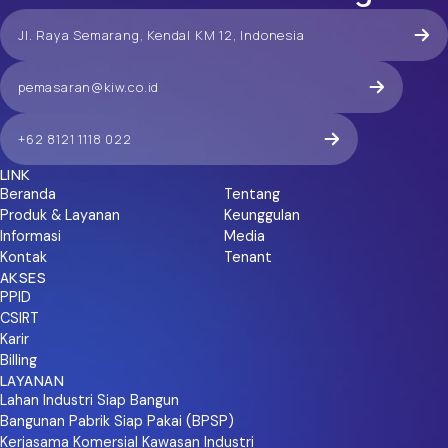
Jl. Raya Semarang, Kendal KM 12, Indonesia
pemasaran@kiw.co.id
+62 8121 1118 022
LINK
Beranda
Tentang
Produk & Layanan
Keunggulan
Informasi
Media
Kontak
Tenant
AKSES
PPID
CSIRT
Karir
Billing
LAYANAN
Lahan Industri Siap Bangun
Bangunan Pabrik Siap Pakai (BPSP)
Kerjasama Komersial Kawasan Industri