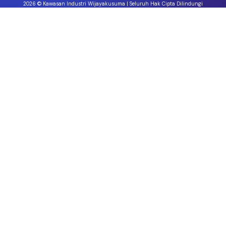
2026 © Kawasan Industri Wijayakusuma | Seluruh Hak Cipta Dilindungi