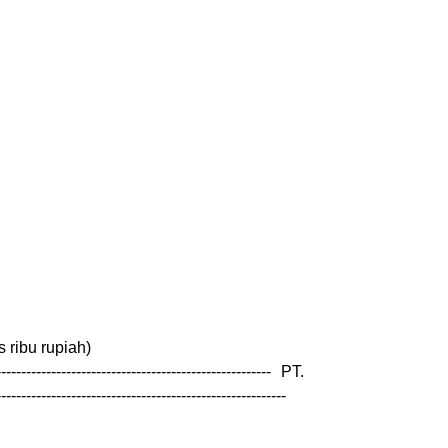
 ribu rupiah)
---------------------------------------- PT.
------------------------------------------